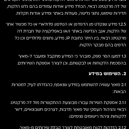
של דה מרקטינג רבאיי, הכולל מידע אודות עמודים בהם גלש הלקוח,
תדירות שימוש, נתוני גלישה, פעולות באתר ומידע אודות תקלות.
1.2.5 מידע שנקלט מן הדפדפן או הטלפון סלולארי או כל מכשיר אחר
של הלקוח, אגב הגלישה באתר ו/או באפליקציה של חברת דה
מרקטינג רבאיי, בין היתר כתובת IP, מידע, נתונים סלולריים וכן כל
הדפים בהם מבקר הלקוח.
1.3 למען הסר ספק, מובהר כי המידע מתקבל ומועבר ל-מאץ'
בהסכמת הלקוחות או לבקשתם, וכן לצורך אספקת השירותים.
2. השימוש במידע
2.1 מאץ' עשויה להשתמש במידע שנאסף, כהגדרתו לעיל, למטרות
הבאות:
2.1.1 אספקת השירות עבורו מבוצעת ההתקשרות מול דה מרקטינג
רבאיי והניהול העסקי של מאץ' (לרבות, לצרכים חשבונאיים, דיוור
ללקוחות וניהול רישומים פנימיים).
2.1.2 הזדהות לקוח מאובטחת לצורך קבלת שירותים מ-מאץ'.