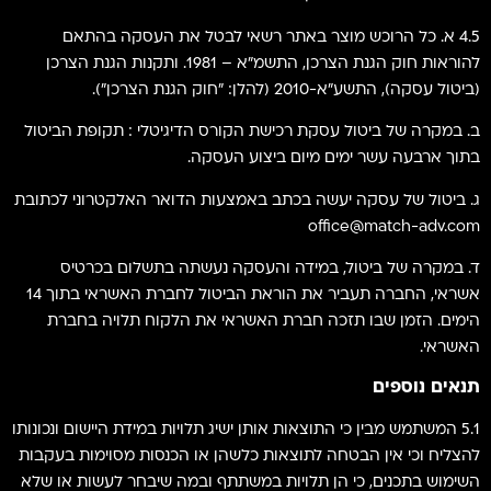
4.5 א. כל הרוכש מוצר באתר רשאי לבטל את העסקה בהתאם
להוראות חוק הגנת הצרכן, התשמ"א – 1981. ותקנות הגנת הצרכן
(ביטול עסקה), התשע"א-2010 (להלן: "חוק הגנת הצרכן").
ב. במקרה של ביטול עסקת רכישת הקורס הדיגיטלי : תקופת הביטול
בתוך ארבעה עשר ימים מיום ביצוע העסקה.
ג. ביטול של עסקה יעשה בכתב באמצעות הדואר האלקטרוני לכתובת
office@match-adv.com
ד. במקרה של ביטול, במידה והעסקה נעשתה בתשלום בכרטיס
אשראי, החברה תעביר את הוראת הביטול לחברת האשראי בתוך 14
הימים. הזמן שבו תזכה חברת האשראי את הלקוח תלויה בחברת
האשראי.
תנאים נוספים
5.1 המשתמש מבין כי התוצאות אותן ישיג תלויות במידת היישום ונכונותו
להצליח וכי אין הבטחה לתוצאות כלשהן או הכנסות מסוימות בעקבות
השימוש בתכנים, כי הן תלויות במשתתף ובמה שיבחר לעשות או שלא