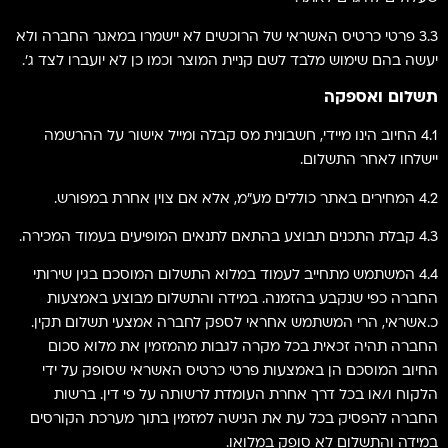
3.3 פרטי כרטיס האשראי של הרוכשים לא יישמרו במאגר החברה ולא
יעשה בהם שימוש מלבד לשם קניית המוצר וכמו כן לא יועברו לצד ג'.
תשלום ואספקה
4.1 החיוב הינו מיידי, חשבונית מס קבלה ומייל אישור על ההרשמה
יישלחו לאחר התשלום.
4.2 המחירים באתר כוללים מע"מ, אלא אם צוין אחרת במפורש.
4.3 קבלת התכנים תבוצע בהתאם לתנאים המופיעים בעמוד המכירה.
4.4 המשתמש מתחייב לעמוד במלוא התשלום המוסכם בגין שירותי
החברה כפי שנקבע בהזמנה. במידה והתשלום מבוצע באמצעות
כ.אשראי, הרי המשתמש אחראי לספק לחברה אמצעי תשלום תקין.
החברה תהיה זכאית בכל מקרה לגבות מהמזמין את מלוא סכום
החיוב המוסכם הן באמצעות פרטי כרטיס האשראי שסופק על ידי
הלקוח ו/או בכל דרך אחרת העומדת לרשותה על פי דין. ברשות
החברה להפסיק בכל עת את הגישה למזמין בתוך מערכת הקורסים
במידה והתשלום לא סופק במלואו.