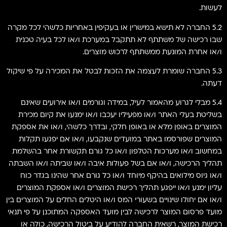
לעשות.
5.2 החברה לא תישא במישרין או בעקיפין באחריות כלשהי לכל מקרה
שבו רכישה של משתתף לא תתקבל במערכת ו/או לכל בעיה טכנית
ו/או אחרת המונעת ממשתתף לרכוש מוצרים.
5.3 החברה שומרת לעצמה את הזכות לבטל את המכירה על פי שיקול
דעתה.
5.4 מבלי לגרוע מהאמור לעיל, במידה וגורמים ו/או אירועים שאינם
בשליטת בעלי האתר ו/או מפעיליו יעכבו ו/או ימנעו את קיום מכירת
המוצרים באופן מלא או באופן חלקי, ובדרך כלשהי, ו/או את אספקת
המוצרים שפורסמו באתר במועדים שנקבעו, ו/או אם יפגעו תקלות
במחשוב ו/או מערכות הטלפון ו/או כל גורם תקשורת אחר בהשלמת
תהליך הרכישה, ו/או אם בשל פעולות איבה ו/או שביתה ו/או השבתה
ו/או גיוס מילואים בהיקף מיוחד ו/או כל גורם אחר שהינו בגדר כוח
עליון ימנע ו/או ייפגע תהליך רכישת המוצרים ו/או אספקת המוצרים
ו/או אם יחולו שינויים בשעורי המס ו/או היטלים החלים על המוצרים בין
מועד פרסום המוצר לרכישה לבין מועד האספקה המתוכנן על פי תנאי
רכישת המוצר, רשאית החברה להודיע על ביטול הרכישה, כולה או