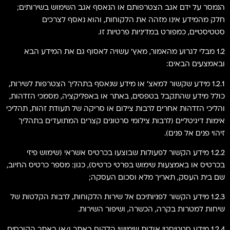
הנמסר על ידם אגב הצטרפותם או הנאסף אגב השימוש בשירותים;
חלק מהמידע אינו מזהה את הלקוחות, והוא נאסף לצרכים
סטטיסטיים, כמפורט במדיניות פרטיות זו.
1.2 מבלי לגרוע מהאמור, מאץ' עשויה לאסוף גם את המידע הבא
ובאמצעים הבאים:
1.2.1 מידע שקשור למאצ' או מידע שנאסף בתהליך הצטרפות לשירות,
כולל מידע שהתקבל בטפסים, באתר או באפליקציה, מסמכי הזדהות,
והליכי הזדהות אחרים לרבות צילום או סריקה של תעודת זהות, תהליכי
אימות דיגיטליים (לרבות צילומי סרטונים קצרים המתועדים בתהליך
זיהוי פנים אל פנים).
1.2.2 מידע הקשור לפעולות שבוצעו בכרטיס אשראי (שימוש פיזי
בכרטיס או באמצעות שימוש בפרטי כרטיס), כגון: מספר כרטיס החיוב,
שם בית העסק, תאריך מלא וסכום העסקה;
1.2.3 מידע הקשור לפניותיכם אל שירות הלקוחות, לרבות הקלטות של
שיחות למטרות בקרה, הכשרה, ושיפור השירות.
1.2.4 מידע סטטיסטי אודות שימושי הלקוח באתר ו/או באתר הקורסים