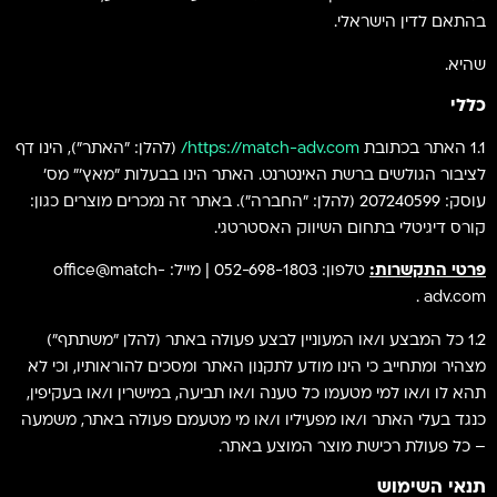
בהתאם לדין הישראלי.
שהיא.
כללי
1.1 האתר בכתובת
https://match-adv.com/
(להלן: "האתר"), הינו דף
לציבור הגולשים ברשת האינטרנט. האתר הינו בבעלות "מאץ'" מס'
עוסק: 207240599 (להלן: ״החברה״). באתר זה נמכרים מוצרים כגון:
קורס דיגיטלי בתחום השיווק האסטרטגי.
פרטי התקשרות:
טלפון: 052-698-1803 | מייל:
office@match-
.
adv.com
1.2 כל המבצע ו/או המעוניין לבצע פעולה באתר (להלן "משתתף")
מצהיר ומתחייב כי הינו מודע לתקנון האתר ומסכים להוראותיו, וכי לא
תהא לו ו/או למי מטעמו כל טענה ו/או תביעה, במישרין ו/או בעקיפין,
כנגד בעלי האתר ו/או מפעיליו ו/או מי מטעמם פעולה באתר, משמעה
– כל פעולת רכישת מוצר המוצע באתר.
תנאי השימוש