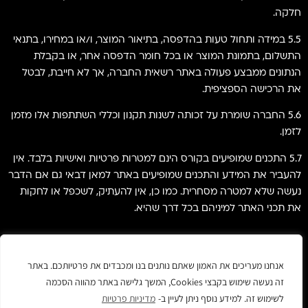
חלקה.
5.5 במידה ותחול טעות בהדפסה, בתיאור המוצר, ו/או במחירו, בתנאי
התשלום, בתמונת המוצר או בכל חומר הדפסה אחר, או בקבלת
הנתונים ממבצע פעולה באתר רשאית החברה, אך לא חייבת, לבטל
את הרכישה הספציפית.
5.6 החברה שומרת על זכותה לשנות תקנון וכללי השתתפות אלו מזמן
לזמן.
5.7 התכנים שמופיעים בקורס הינם למטרות פרטיות ואישיות בלבד. אין
להעביר את המידע והתכנים שמופיעים באתר למאן דבאי גם אם הדבר
נעשה שלא למטרה מסחרית. כמו כן, אין להעתיק, לשכפל או לחקות
את תכני האתר למיניהם בכל דרך שהיא.
אנחנו מעריכים את האמון שאתם נותנים בנו ומכבדים את פרטיותכם. באתר
זה נעשה שימוש בקבצי Cookies, המשך גלישה באתר מהווה הסכמה
לשימוש זה. למידע נוסף ניתן לעיין ב-
מדיניות פרטיות
©כל הזכויות שמורות למאץ׳ חברה לפרסום ודיגיטל בע״מ 2025.