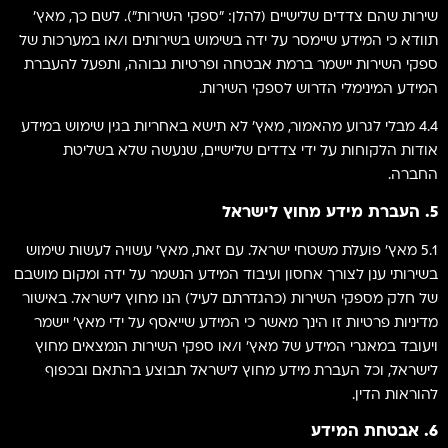
שירות שהם צדדים שלישיים (להלן: "ספקי השירות"). לשם כך, מאץ'
תוודא כי המידע שיימסר על ידה בשימוש בשירותים ו/או במערכות של
ספקי השירות יישמר ברמת אבטחה ופרטיות גבוהה, ותפעל להעברת
המידע המינימלי הדרוש לספקי השירות.
4.4 מבלי לגרוע מהאמור, מאץ' לא תישא באחריות בגין שימוש במידע
אודות הלקוחות על ידי צדדים שלישיים, שנעשה שלא בשליטת
החברה.
5. העברת מידע מחוץ לישראל
5.1 מאץ' פועלת משטחי ישראל. עם זאת, מאץ' עשויה לעשות שימוש
בשירותי ענן לצורך אחסון ועיבוד המידע הנשמר על ידה ומקום מושבם
של חלק מספקי השירות (כהגדרתם לעיל) הנו מחוץ לישראל. באישור
מדיניות פרטיות זו הינך מאשר כי המידע שייאסף על ידי מאץ' יישמר
ויעובד במאגרי המידע של מאץ' ו/או ספקי השירות הנמצאים מחוץ
לישראל, וכל העברת מידע מחוץ לישראל תבוצע בהתאם ובכפוף
להוראות הדין.
6. אבטחת המידע