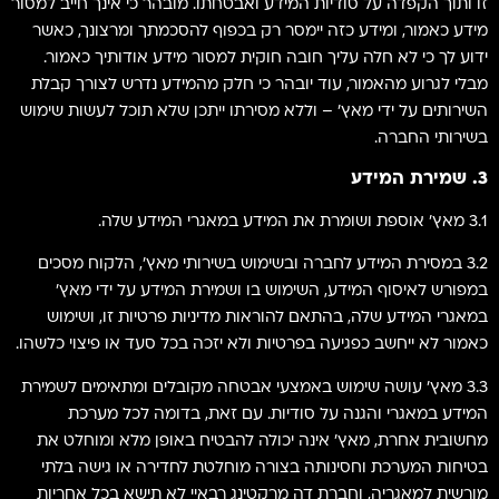
זו ותוך הקפדה על סודיות המידע ואבטחתו. מובהר כי אינך חייב למסור
מידע כאמור, ומידע כזה יימסר רק בכפוף להסכמתך ומרצונך, כאשר
ידוע לך כי לא חלה עליך חובה חוקית למסור מידע אודותיך כאמור.
מבלי לגרוע מהאמור, עוד יובהר כי חלק מהמידע נדרש לצורך קבלת
השירותים על ידי מאץ' – וללא מסירתו ייתכן שלא תוכל לעשות שימוש
בשירותי החברה.
3. שמירת המידע
3.1 מאץ' אוספת ושומרת את המידע במאגרי המידע שלה.
3.2 במסירת המידע לחברה ובשימוש בשירותי מאץ', הלקוח מסכים
במפורש לאיסוף המידע, השימוש בו ושמירת המידע על ידי מאץ'
במאגרי המידע שלה, בהתאם להוראות מדיניות פרטיות זו, ושימוש
כאמור לא ייחשב כפגיעה בפרטיות ולא יזכה בכל סעד או פיצוי כלשהו.
3.3 מאץ' עושה שימוש באמצעי אבטחה מקובלים ומתאימים לשמירת
המידע במאגרי והגנה על סודיות. עם זאת, בדומה לכל מערכת
מחשובית אחרת, מאץ' אינה יכולה להבטיח באופן מלא ומוחלט את
בטיחות המערכת וחסינותה בצורה מוחלטת לחדירה או גישה בלתי
מורשית למאגריה, וחברת דה מרקטינג רבאיי לא תישא בכל אחריות