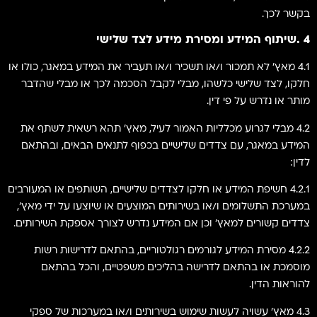
בקשר לכך.
4 .שיתוף המידע ומסירת מידע לצד שלישי
4.1 מאץ' לא תמכור ו/או תשכיר ו/או תעביר את המידע במאגר, כולו או
חלקו, לצד שלישי כלשהו, מבלי לקבל הסכמה לכך או מבלי שהדבר
מותר או נדרש על פי דין.
4.2 מבלי לגרוע מכלליות האמור לעיל, מאץ' תהא רשאית לשתף את
המידע במאגר, עם צדדים שלישיים בכפוף לתנאים הבאים, ובהתאם
לדין:
4.2.1 חשיפת המידע או חלקו לצדדים שלישיים, השותפים או המעורבים
במערכת התשלומים ו/או בשירותים המוצעים או שיוצעו על ידי מאץ',
צדדים קשורים למאץ' וכן אם המידע נדרש לצורך אספקת השירותים.
4.2.2 מסירת המידע לגורמים רגולטוריים, בהתאם לדרישות רשות
מוסמכת או בהתאם לדרישה בהליכים משפטיים, והכל בהתאם
להוראות הדין.
4.3 מאץ' עשויה לעשות שימוש בשירותים ו/או במערכות של ספקי