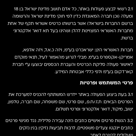
2.1 רשאי לבצע פעולות באתר, כל אדם תושב מדינת ישראל בן 18
ומעלה (וכן חברה המאוגדת כדין לפי חוקי מדינת ישראל והרשומה
ברשם החברות בישראל) אשר ברשותו כרטיס אשראי תקף של אחת
מחברות האשראי המצויינות להלן ושהינו בעל תא דואר אלקטרוני
ברשת.
חברות האשראי הינן: ישראכרט בע"מ, ויזה כ.א.ל, ויזה אלפא,
אמריקן-אקספרס בע"מ. מבלי לגרוע מהאמור לעיל, תנאי מוקדם
לאישור פעולה סליקת הכרטיס והעברת הכספים יבוצעו ע"י חברת
קארדקום בע״מ ולפי כללי אבטחת המידע.
פרטי המשתמש ופרטיות
3.1 בעת ביצוע הפעולה באתר יידרש המשתתף להכניס למערכת את
הפרטים הבאים: ת.ז./ח.פ., שם פרטי, שם משפחה, שם חברה, טלפון,
ישוב, מיקוד, דואר אלקטרוני ופרטי תשלום.
3.2 הגשת פרטים אישיים כוזבים הינה עבירה פלילית. נגד מגישי פרטים
כוזבים יינקטו צעדים משפטיים, לרבות תביעות נזיקין בגין נזקים
שעלולים להיגרם לאתר.